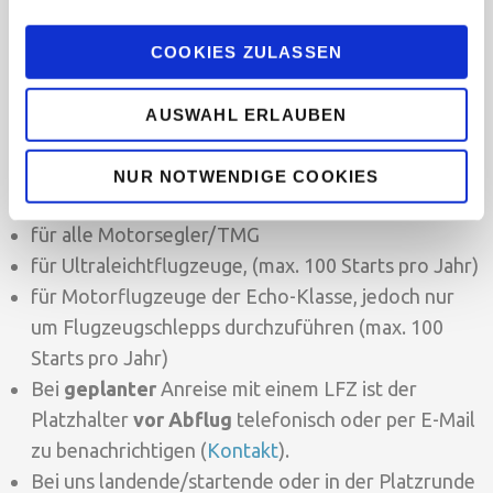
a
u
COOKIES ZULASSEN
s
Aus der Luft
w
AUSWAHL ERLAUBEN
a
Unser Flugplatz ist für folgende Flugzeugtypen
h
zugelassen:
l
NUR NOTWENDIGE COOKIES
für alle Segelflugzeuge
für alle Motorsegler/TMG
für Ultraleichtflugzeuge, (max. 100 Starts pro Jahr)
für Motorflugzeuge der Echo-Klasse, jedoch nur
um Flugzeugschlepps durchzuführen (max. 100
Starts pro Jahr)
Bei
geplanter
Anreise mit einem LFZ ist der
Platzhalter
vor Abflug
telefonisch oder per E-Mail
zu benachrichtigen (
Kontakt
).
Bei uns landende/startende oder in der Platzrunde