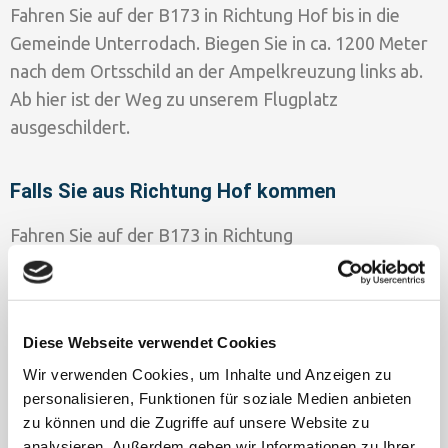
Fahren Sie auf der B173 in Richtung Hof bis in die
Gemeinde Unterrodach. Biegen Sie in ca. 1200 Meter
nach dem Ortsschild an der Ampelkreuzung links ab.
Ab hier ist der Weg zu unserem Flugplatz
ausgeschildert.
Falls Sie aus Richtung Hof kommen
Fahren Sie auf der B173 in Richtung
Kronach/Lichtenfels. Biegen Sie innerhalb der
Gemeinde Unterrodach an der zweiten
Ampelkreuzung nach rechts ab. Ab hier ist der Weg zu
Diese Webseite verwendet Cookies
unserem Flugplatz ausgeschildert.
Wir verwenden Cookies, um Inhalte und Anzeigen zu
personalisieren, Funktionen für soziale Medien anbieten
Falls Sie aus Richtung Stadtsteinach kommen
zu können und die Zugriffe auf unsere Website zu
analysieren. Außerdem geben wir Informationen zu Ihrer